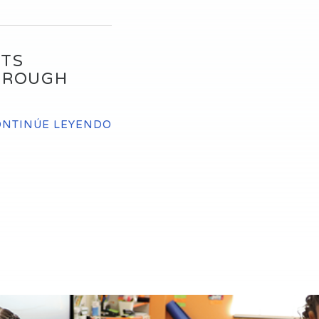
NTS
HROUGH
ONTINÚE LEYENDO