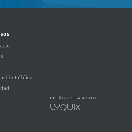
sos
ario
as
a
ación Pública
idad
DISEÑO Y DESARROLLO