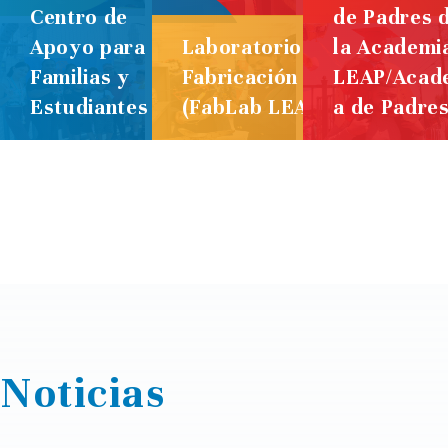
Centro de
de Padres 
Apoyo para
Laboratorio de
la Academi
Familias y
Fabricación
LEAP/Acad
Estudiantes
(FabLab LEAP)
a de Padre
Noticias