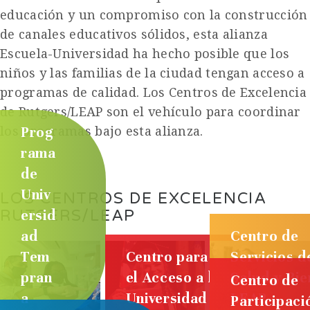
educación y un compromiso con la construcción
de canales educativos sólidos, esta alianza
Escuela-Universidad ha hecho posible que los
niños y las familias de la ciudad tengan acceso a
programas de calidad. Los Centros de Excelencia
de Rutgers/LEAP son el vehículo para coordinar
los programas bajo esta alianza.
Prog
rama
de
Univ
LOS CENTROS DE EXCELENCIA
RUTGERS/LEAP
ersid
ad
Centro de
Tem
Centro para
Servicios d
pran
el Acceso a la
Salud y Bie
Centro de
a
Universidad
LEAP
Participaci