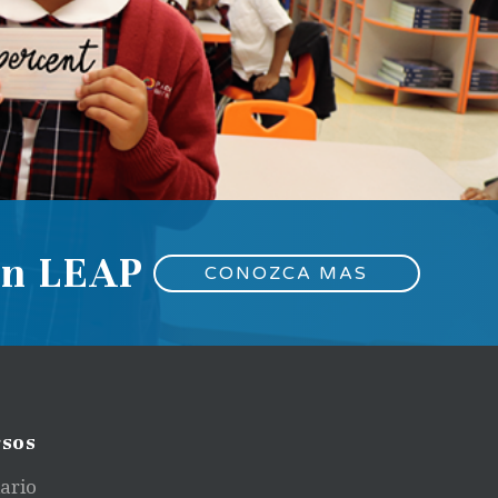
en LEAP
CONOZCA MAS
sos
ario