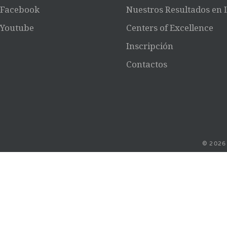
Facebook
Nuestros Resultados en
Youtube
Centers of Excellence
Inscripción
Contactos
© 2026