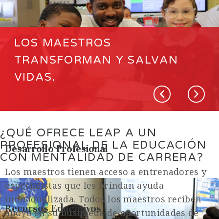
LOS MAESTROS
TRANSFORMAN Y SALVAN
VIDAS.
¿QUÉ OFRECE LEAP A UN
PROFESIONAL DE LA EDUCACIÓN
Desarrollo Profesional
CON MENTALIDAD DE CARRERA?
Los maestros tienen acceso a entrenadores y
especialistas que les brindan ayuda
individualizada. Todos los maestros reciben
Recursos Educativos
apoyo en su búsqueda de oportunidades de