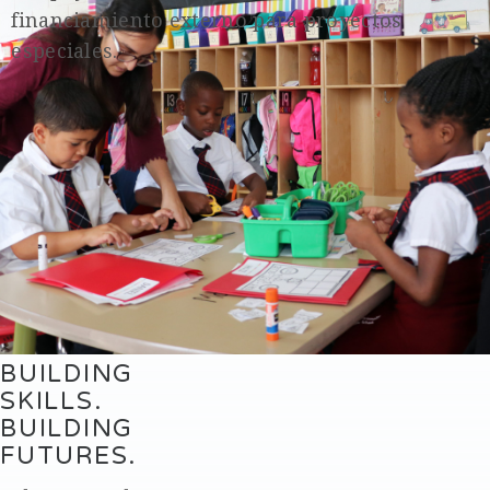
financiamiento externo para proyectos
especiales.
Noticias
(ENGLISH)
LEAP+ YEAR 2:
BUILDING
SKILLS.
BUILDING
FUTURES.