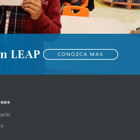
en LEAP
CONOZCA MAS
sos
ario
as
a